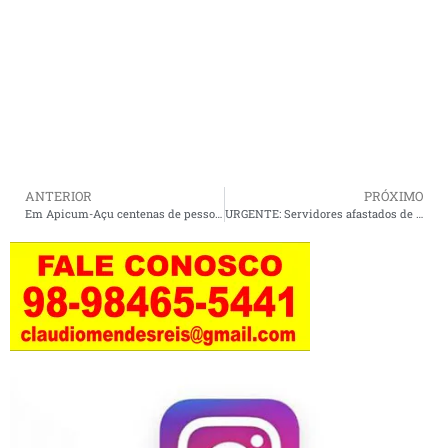
ANTERIOR
PRÓXIMO
Em Apicum-Açu centenas de pessoas foram às ruas em protesto por terem sido demitidas dos seus empregos.
URGENTE: Servidores afastados de Apicum-Açu interditam a principal rodovia de acesso ao município.