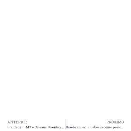
ANTERIOR
PRÓXIMO
Braide tem 44% e Orleans Brandão, 31%, diz pesquisa Real Time; para o Senado disputa segue embolada
Braide anuncia Lahésio como pré-candidato ao Senado e oficializa aliança para 2026