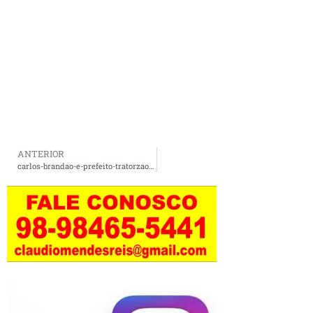
ANTERIOR
carlos-brandao-e-prefeito-tratorzao-inauguram-obras-em-sao-domingos-do-maranhao-12