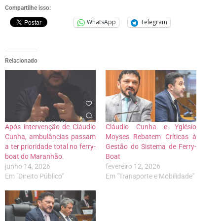
Compartilhe isso:
WhatsApp
Telegram
Relacionado
Após intervenção de Cláudio
Cláudio Cunha e Yglésio
Cunha, ambulâncias passam
Moyses Rebatem Críticas à
a ter prioridade total no ferry-
Gestão do Sistema de Ferry-
boat do Maranhão.
Boat
junho 14, 2026
fevereiro 12, 2026
Em "Direito Público"
Em "Transporte e Mobilidade"