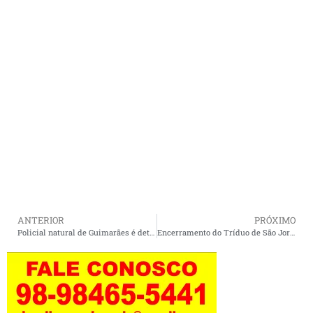
ANTERIOR
PRÓXIMO
Policial natural de Guimarães é detido suspeito de matar casal da Baixada Maranhense em São Luís
Encerramento do Tríduo de São Jorge promete noite de fé, alegria e música com o Ministério Guiados pela Fé.