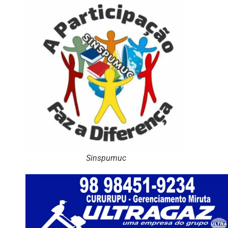
Sinspumuc