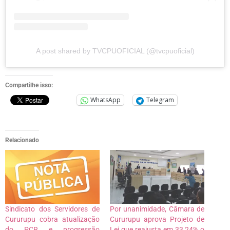
A post shared by TVCPUOFICIAL (@tvcpuoficial)
Compartilhe isso:
WhatsApp
Telegram
Relacionado
Sindicato dos Servidores de
Por unanimidade, Câmara de
Cururupu cobra atualização
Cururupu aprova Projeto de
do PCR e progressão
Lei que reajusta em 33,24% o