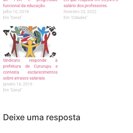
funcional da educação.
salário dos professores.
julho 10, 2018
fevereiro 23, 2022
Em "Geral"
Em "Cidades"
Sindicato responde à
prefeitura de Cururupu e
contesta esclarecimentos
sobre atrasos salariais
janeiro 16, 2019
Em "Geral"
Deixe uma resposta