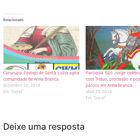
Relacionado
Cururupu: Festejo de Santa Luzia agita
Paróquia São Jorge celebr
comunidade de Areia Branca.
com Tríduo, procissão e po
dezembro 20, 2018
pároco em Areia Branca.
Em "Geral"
abril 23, 2018
Em "Geral"
Deixe uma resposta