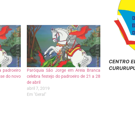
CENTRO E
CURURUPU
a padroeiro
Paróquia São Jorge em Areia Branca
sse do novo
celebra festejo do padroeiro de 21 a 28
de abril
abril 7, 2019
Em "Geral"