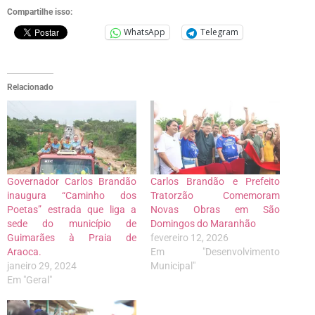
Compartilhe isso:
WhatsApp
Telegram
Relacionado
Governador Carlos Brandão
Carlos Brandão e Prefeito
inaugura “Caminho dos
Tratorzão Comemoram
Poetas” estrada que liga a
Novas Obras em São
sede do município de
Domingos do Maranhão
Guimarães à Praia de
fevereiro 12, 2026
Araoca.
Em "Desenvolvimento
janeiro 29, 2024
Municipal"
Em "Geral"