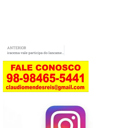
ANTERIOR
iracema-vale-participa-do-lancamento-de-acoes-de-conectividade-no-maranhao