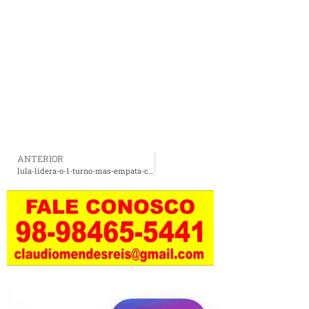
ANTERIOR
lula-lidera-o-1-turno-mas-empata-com-flavio-e-tarcisio-no-2-turno