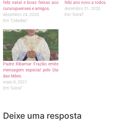
feliz natal e boas festas aos
feliz ano novo a todos.
cururupuenses e amigos.
dezembro 31, 2020
dezembro 24, 2020
Em "Geral"
Em "Cidades"
Padre Ribamar Frazão emite
mensagem especial pelo Dia
das Mães.
maio 9, 2021
Em "Geral"
Deixe uma resposta