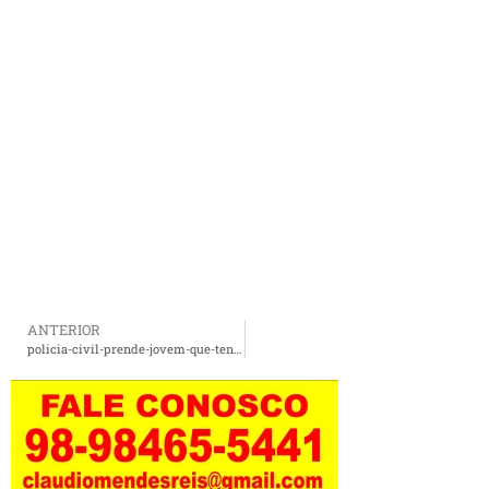
ANTERIOR
policia-civil-prende-jovem-que-tentou-estuprar-a-mae-e-agredir-o-pai-em-caxias-1