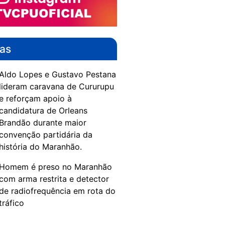
das
Aldo Lopes e Gustavo Pestana
lideram caravana de Cururupu
e reforçam apoio à
candidatura de Orleans
Brandão durante maior
convenção partidária da
história do Maranhão.
Homem é preso no Maranhão
com arma restrita e detector
de radiofrequência em rota do
tráfico