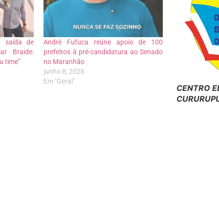
a saída de
André Fufuca reúne apoio de 100
ar Braide:
prefeitos à pré-candidatura ao Senado
u time”
no Maranhão
junho 8, 2026
Em "Geral"
CENTRO E
CURURUPU