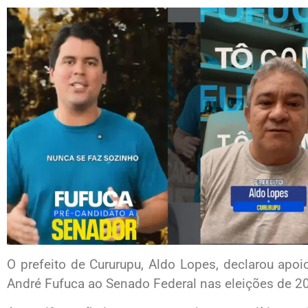
O prefeito de Cururupu, Aldo Lopes, declarou apoi
André Fufuca ao Senado Federal nas eleições de 2