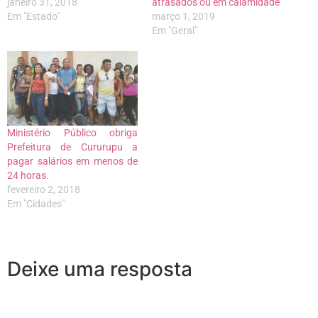
janeiro 31, 2018
atrasados ou em calamidade
Em "Estado"
março 1, 2019
Em "Geral"
Ministério Público obriga
Prefeitura de Cururupu a
pagar salários em menos de
24 horas.
fevereiro 2, 2018
Em "Cidades"
Deixe uma resposta