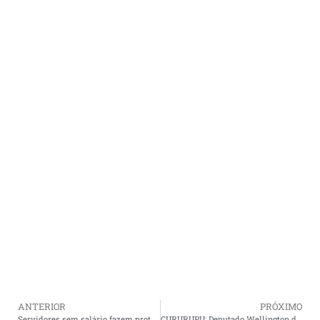
ANTERIOR
PRÓXIMO
Servidores sem salário fazem protesto em Cururupu
CURURUPU: Deputado Wellington do Curso ouve servidores com salários atrasados e cobra solução da prefeitura.