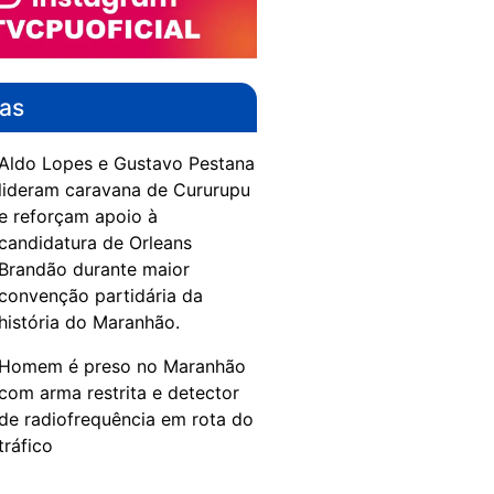
das
Aldo Lopes e Gustavo Pestana
lideram caravana de Cururupu
e reforçam apoio à
candidatura de Orleans
Brandão durante maior
convenção partidária da
história do Maranhão.
Homem é preso no Maranhão
com arma restrita e detector
de radiofrequência em rota do
tráfico