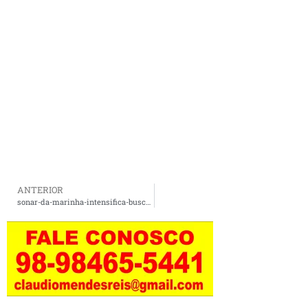
ANTERIOR
sonar-da-marinha-intensifica-buscas-por-irmaos-desaparecidos-em-bacabal