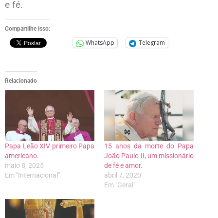
e fé.
Compartilhe isso:
WhatsApp
Telegram
Relacionado
Papa Leão XIV primeiro Papa
15 anos da morte do Papa
americano.
João Paulo II, um missionário
maio 8, 2025
de fé e amor.
Em "Internacional"
abril 7, 2020
Em "Geral"