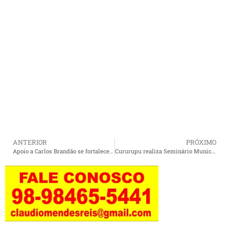
ANTERIOR
PRÓXIMO
Apoio a Carlos Brandão se fortalece na Assembleia e Deputados garantem validação do candidato para 2026.
Cururupu realiza Seminário Municipal de Combate à Violência Doméstica e ao Feminicídio.