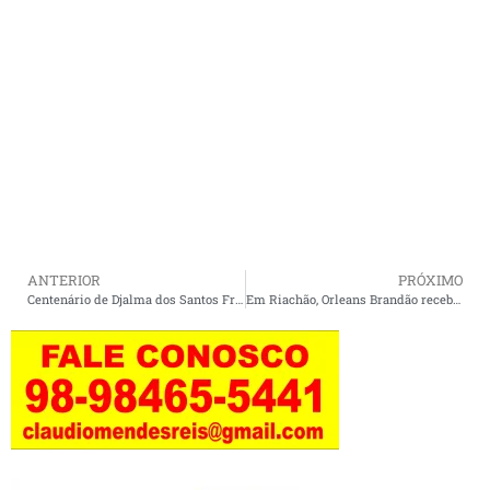
ANTERIOR
PRÓXIMO
Centenário de Djalma dos Santos Frazão será celebrado com sessão solene em Cururupu.
Em Riachão, Orleans Brandão recebe apoio da prefeita Paula Coelho e defende continuidade do municipalismo.