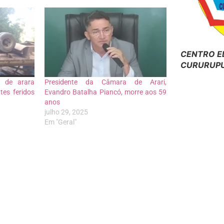
CENTRO E
CURURUPU
 de arara
Presidente da Câmara de Arari,
es feridos
Evandro Batalha Piancó, morre aos 59
anos
julho 29, 2025
Em "Geral"