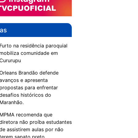
das
Furto na residência paroquial
mobiliza comunidade em
Cururupu
Orleans Brandão defende
avanços e apresenta
propostas para enfrentar
desafios históricos do
Maranhão.
MPMA recomenda que
diretora não proíba estudantes
de assistirem aulas por não
terem sapato preto.