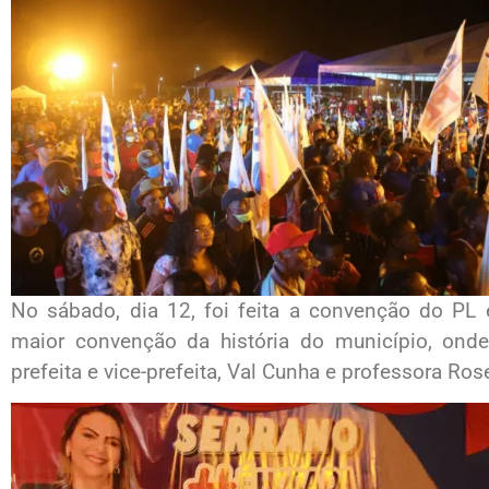
No sábado, dia 12, foi feita a convenção do PL
maior convenção da história do município, on
prefeita e vice-prefeita, Val Cunha e professora Ros