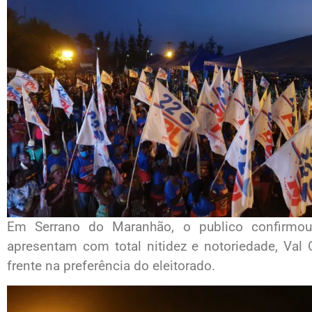
Em Serrano do Maranhão, o publico confirmo
apresentam com total nitidez e notoriedade, Val
frente na preferência do eleitorado.