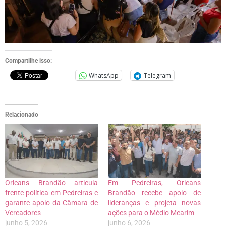
Compartilhe isso:
WhatsApp
Telegram
Relacionado
Orleans Brandão articula
Em Pedreiras, Orleans
frente política em Pedreiras e
Brandão recebe apoio de
garante apoio da Câmara de
lideranças e projeta novas
Vereadores
ações para o Médio Mearim
junho 5, 2026
junho 6, 2026