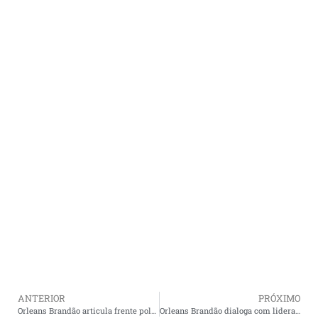
ANTERIOR
PRÓXIMO
Orleans Brandão articula frente política em Pedreiras e garante apoio da Câmara de Vereadores
Orleans Brandão dialoga com lideranças e destaca obras em Trizidela do Vale