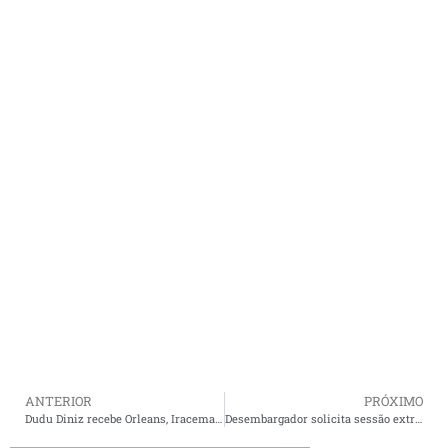
ANTERIOR
PRÓXIMO
Dudu Diniz recebe Orleans, Iracema Vale e Audreia Noleto e reafirma apoio ao grupo liderado por Brandão.
Desembargador solicita sessão extraordinária para analisar intervenção estadual em Turilândia (MA)