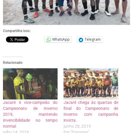
Compartilhe isso:
WhatsApp
Telegram
Relacionado
Jacaré é vice-campeão do
Jacaré chega às quartas de
Campeonato de Inverno
final do Campeonato de
2019, mantendo
Inverno com campanha
invencibilidade no tempo
invicta.
normal
junho 28, 2019
julho 14, 2019
Em "Esportes"