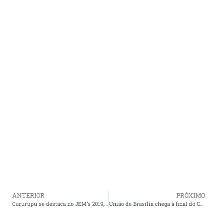
ANTERIOR
PRÓXIMO
Cururupu se destaca no JEM’s 2019, afirma secretária de educação Gesicleide Fonseca
União de Brasília chega à final do Campeonato de Inverno com investimento do professor Marcos Soares.