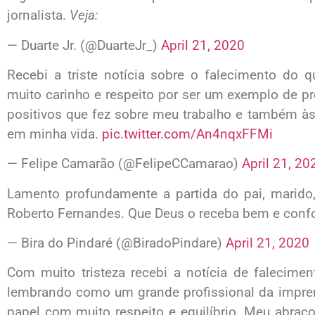
jornalista.
Veja:
— Duarte Jr. (@DuarteJr_)
April 21, 2020
Recebi a triste notícia sobre o falecimento do 
muito carinho e respeito por ser um exemplo de pr
positivos que fez sobre meu trabalho e também às 
em minha vida.
pic.twitter.com/An4nqxFFMi
— Felipe Camarão (@FelipeCCamarao)
April 21, 20
Lamento profundamente a partida do pai, marido,
Roberto Fernandes. Que Deus o receba bem e confor
— Bira do Pindaré (@BiradoPindare)
April 21, 2020
Com muito tristeza recebi a notícia de falecime
lembrando como um grande profissional da impre
papel com muito respeito e equilíbrio. Meu abraç