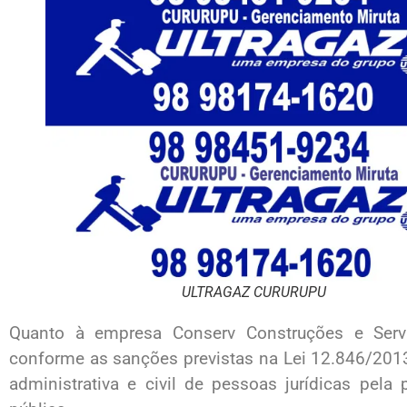
ULTRAGAZ CURURUPU
Quanto à empresa Conserv Construções e Serv
conforme as sanções previstas na Lei 12.846/2013
administrativa e civil de pessoas jurídicas pela