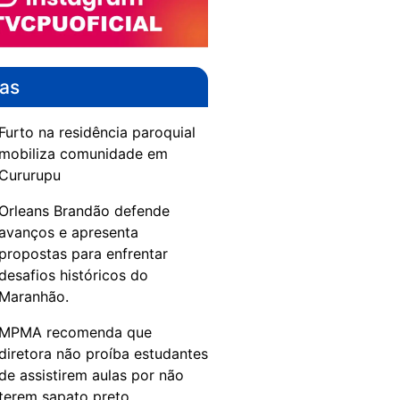
das
Furto na residência paroquial
mobiliza comunidade em
Cururupu
Orleans Brandão defende
avanços e apresenta
propostas para enfrentar
desafios históricos do
Maranhão.
MPMA recomenda que
diretora não proíba estudantes
de assistirem aulas por não
terem sapato preto.