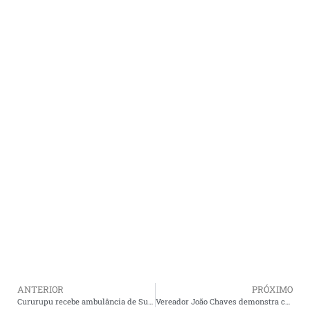
ANTERIOR
PRÓXIMO
Cururupu recebe ambulância de Suporte Avançado do SAMU e fortalece atendimento de urgência e emergência.
Vereador João Chaves demonstra capacidade de mobilização e fortalece grupo político em Cururupu com encontro de lideranças