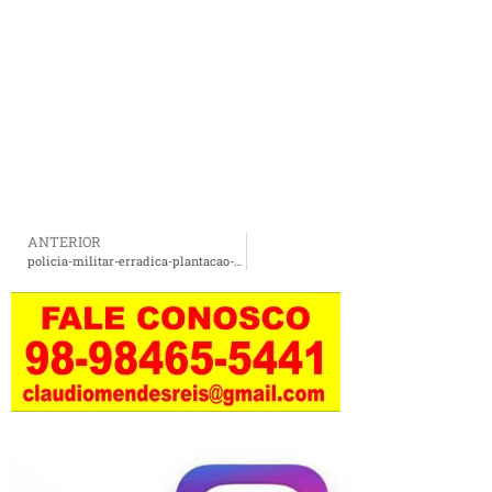
ANTERIOR
policia-militar-erradica-plantacao-de-maconha-em-santa-helena-maranhao-2