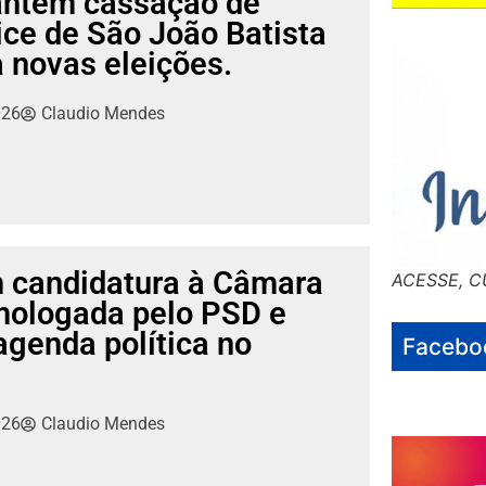
ntém cassação de
vice de São João Batista
 novas eleições.
026
Claudio Mendes
m candidatura à Câmara
ACESSE, C
mologada pelo PSD e
 agenda política no
Facebo
026
Claudio Mendes