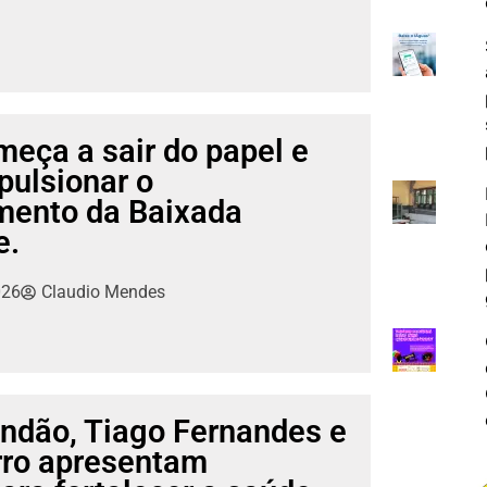
eça a sair do papel e
pulsionar o
mento da Baixada
e.
026
Claudio Mendes
ndão, Tiago Fernandes e
rro apresentam