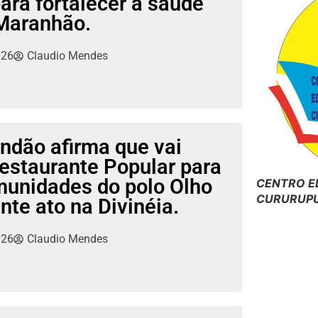
ara fortalecer a saúde
 Maranhão.
026
Claudio Mendes
ndão afirma que vai
estaurante Popular para
munidades do polo Olho
CENTRO E
CURURUPU
nte ato na Divinéia.
026
Claudio Mendes