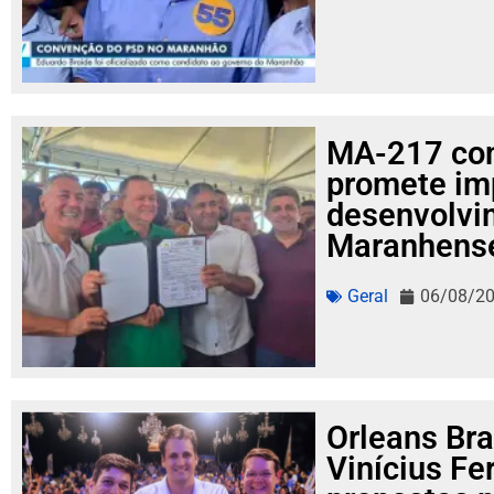
MA-217 com
promete im
desenvolvi
Maranhens
Geral
06/08/2
Orleans Bra
Vinícius Fe