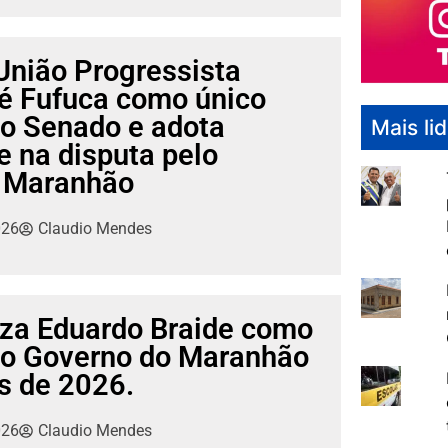
União Progressista
ré Fufuca como único
ao Senado e adota
Mais li
e na disputa pelo
 Maranhão
026
Claudio Mendes
iza Eduardo Braide como
ao Governo do Maranhão
s de 2026.
026
Claudio Mendes