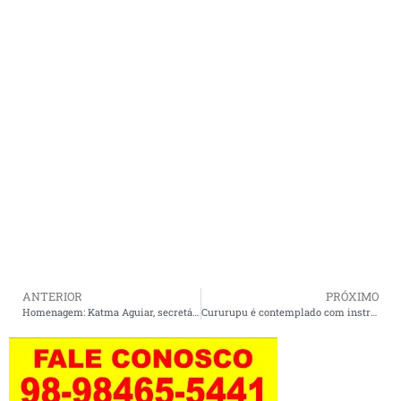
ANTERIOR
PRÓXIMO
Homenagem: Katma Aguiar, secretária de Assistência Social de Cururupu, presta homenagem pelo Dia Internacional da Mulher.
Cururupu é contemplado com instrumentos musicais pelo Programa Maranhão Musical.