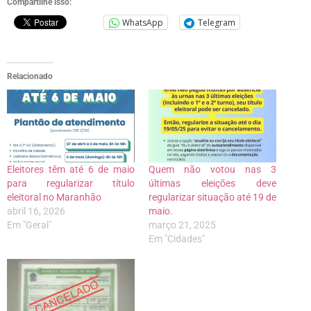
Compartilhe isso:
WhatsApp
Telegram
Relacionado
Eleitores têm até 6 de maio
Quem não votou nas 3
para regularizar título
últimas eleições deve
eleitoral no Maranhão
regularizar situação até 19 de
abril 16, 2026
maio.
Em "Geral"
março 21, 2025
Em "Cidades"