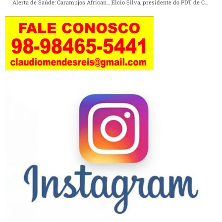
Alerta de Saúde: Caramujos Africanos se espalham por Cururupu e outras cidades do Maranhão.
Elcio Silva, presidente do PDT de Cururupu critica falta de políticas públicas para a Juventude