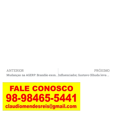
ANTERIOR
PRÓXIMO
Mudanças na AGERP: Brandão exonera Sandro Montenegro e nomeia nova dirigente
Influenciador, Gustavo Olhuda leva o nome de Cururupu ao topo e vence reality show em Barreirinhas