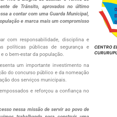
nte de Trânsito, aprovados no último
passa a contar com uma Guarda Municipal,
 população e marca mais um compromisso
r com responsabilidade, disciplina e
s políticas públicas de segurança e
CENTRO E
CURURUPU
 e o bem-estar da população.
esenta um importante investimento na
zação do concurso público e da nomeação
tação dos serviços municipais.
s empossados e reforçou a confiança no
cesso nessa missão de servir ao povo de
uimos trabalhando para construir uma