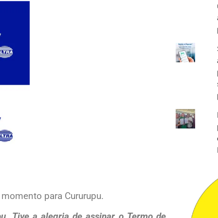
do momento para Cururupu.
u. Tive a alegria de assinar o Termo de