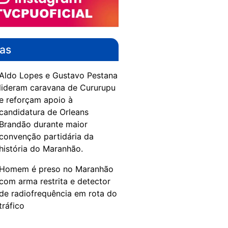
das
Aldo Lopes e Gustavo Pestana
lideram caravana de Cururupu
e reforçam apoio à
candidatura de Orleans
Brandão durante maior
convenção partidária da
história do Maranhão.
Homem é preso no Maranhão
com arma restrita e detector
de radiofrequência em rota do
tráfico