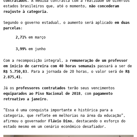
contratados
. A medida contrasta com a realidade de diversos 
estados brasileiros que, até o momento, 
não concederam 
reajuste à categoria
.
Segundo o governo estadual, o aumento será aplicado 
em duas 
parcelas
:
2,71%
 em março
3,99%
 em junho
Com a recomposição integral, a 
remuneração de um professor 
em início de carreira com 40 horas semanais
 passará a ser de 
R$ 5.750,83
. Para a jornada de 20 horas, o valor será de 
R$ 
2.875,41
.
Já os 
professores contratados
 terão seus vencimentos 
equiparados ao Piso Nacional de 2018
, com 
pagamento 
retroativo a janeiro
.
“Essa é uma conquista importante e histórica para a 
categoria, que reflete em melhorias na área da educação”, 
afirmou o governador 
Flávio Dino
, destacando o esforço do 
estado mesmo em um cenário econômico desafiador.