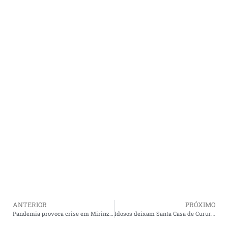
ANTERIOR
PRÓXIMO
Pandemia provoca crise em Mirinzal e Everaldo Contador fortalece campanha de valorização do pequeno produtor.
Idosos deixam Santa Casa de Cururupu, após serem curados da covid-19.