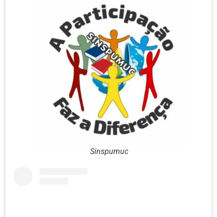
Sinspumuc