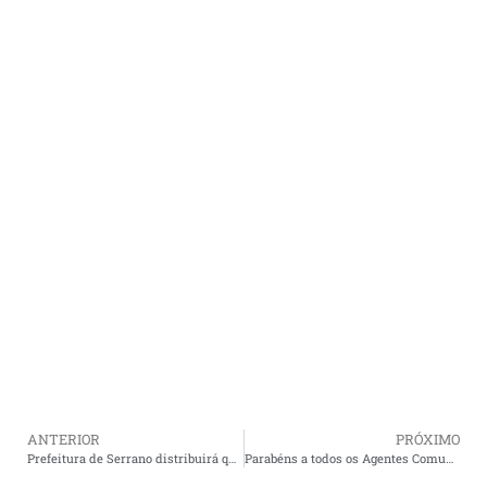
ANTERIOR
PRÓXIMO
Prefeitura de Serrano distribuirá quase 14 tonelada de alimentos para alunos da rede municipal
Parabéns a todos os Agentes Comunitários de Saúde pelo seu dia