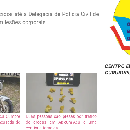
dos até a Delegacia de Polícia Civil de
m lesões corporais.
CENTRO E
CURURUPU
-Açu Cumpre
Duas pessoas são presas por tráfico
Acusada de
de drogas em Apicum-Açu e uma
continua foragida