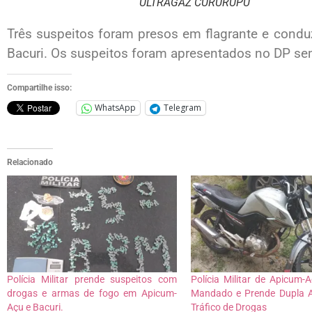
ULTRAGAZ CURURUPU
Três suspeitos foram presos em flagrante e conduzi
Bacuri. Os suspeitos foram apresentados no DP se
Compartilhe isso:
WhatsApp
Telegram
Relacionado
Polícia Militar prende suspeitos com
Polícia Militar de Apicum
drogas e armas de fogo em Apicum-
Mandado e Prende Dupla 
Açu e Bacuri.
Tráfico de Drogas