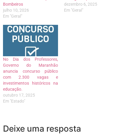
Bombeiros
dezembro 6, 2025
julho 10, 2026
Em "Geral"
Em "Geral"
No Dia dos Professores,
Governo do Maranhão
anuncia concurso público
com 2.300 vagas e
investimentos históricos na
educação.
outubro 17, 2025
Em "Estado"
Deixe uma resposta