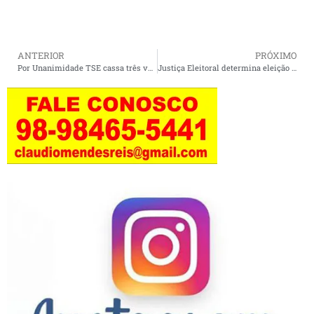
ANTERIOR
PRÓXIMO
Por Unanimidade TSE cassa três vereadores do PT de Cururupu, Dr. Henrique Chaves, Egnaldo Fonseca e Zito.
Justiça Eleitoral determina eleição suplementar em Bequimão