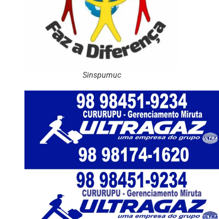
Sinspumuc