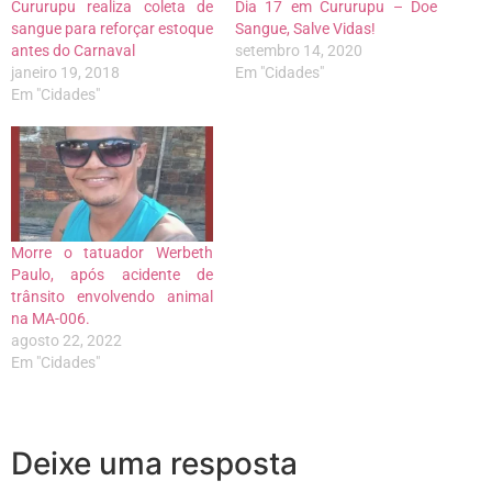
Cururupu realiza coleta de
Dia 17 em Cururupu – Doe
sangue para reforçar estoque
Sangue, Salve Vidas!
antes do Carnaval
setembro 14, 2020
janeiro 19, 2018
Em "Cidades"
Em "Cidades"
Morre o tatuador Werbeth
Paulo, após acidente de
trânsito envolvendo animal
na MA-006.
agosto 22, 2022
Em "Cidades"
Deixe uma resposta