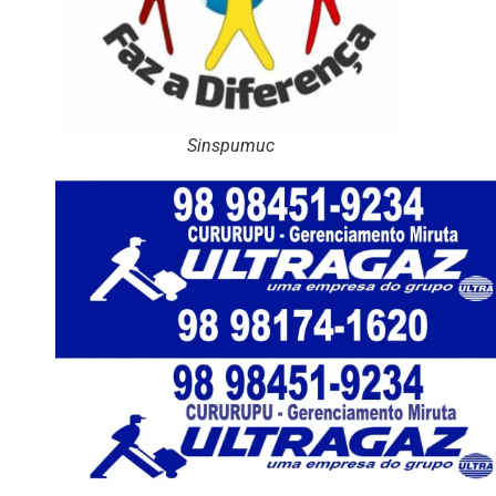
Sinspumuc