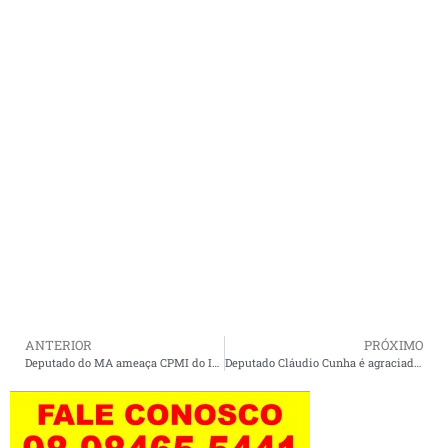
ANTERIOR
PRÓXIMO
Deputado do MA ameaça CPMI do INSS e movimenta R$ 18 milhões em seis meses
Deputado Cláudio Cunha é agraciado com o título de Cidadão Vimarense