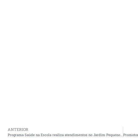
ANTERIOR
Programa Saúde na Escola realiza atendimentos no Jardim Pequeno Príncipe e divulga calendário de ações em Cururupu.