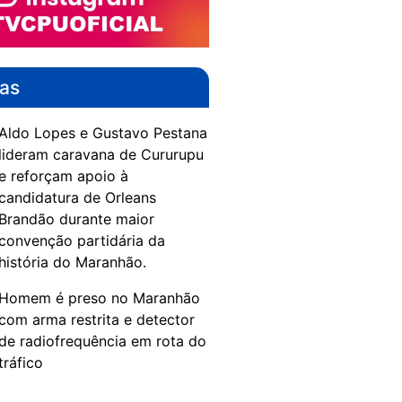
das
Aldo Lopes e Gustavo Pestana
lideram caravana de Cururupu
e reforçam apoio à
candidatura de Orleans
Brandão durante maior
convenção partidária da
história do Maranhão.
Homem é preso no Maranhão
com arma restrita e detector
de radiofrequência em rota do
tráfico