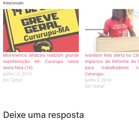
Relacionado
Movimentos sindicais realizam grande
Ivanilson Reis alerta na C
manifestação em Cururupu nesta
impactos da Reforma da P
sexta-feira (14).
para trabalhadores r
junho 12, 2019
Cururupu.
Em "Geral"
junho 3, 2019
Em "Geral"
Deixe uma resposta