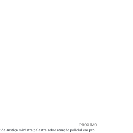
PRÓXIMO
Promotor de Justiça ministra palestra sobre atuação policial em procedimentos para atos infracionais em Cururupu