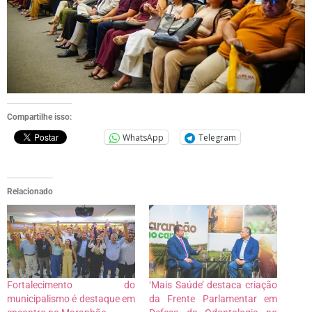
Compartilhe isso:
WhatsApp
Telegram
Relacionado
Fortalecimento do
‘Mais Saúde’ destaca criação
municipalismo é destaque em
da Frente Parlamentar em