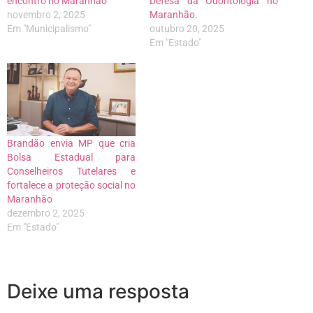
encontro no Maranhão
Defesa da Odontologia no
novembro 2, 2025
Maranhão.
Em "Municipalismo"
outubro 20, 2025
Em "Estado"
Brandão envia MP que cria
Bolsa Estadual para
Conselheiros Tutelares e
fortalece a proteção social no
Maranhão
dezembro 2, 2025
Em "Estado"
Deixe uma resposta