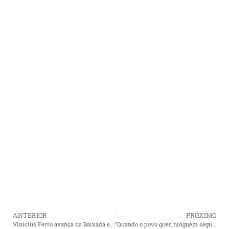
ANTERIOR
PRÓXIMO
Vinicius Ferro avança na Baixada e Litoral Maranhense com apoio de prefeitos e lideranças.
“Quando o povo quer, ninguém segura”: Presidente Dutra recebe Eduardo Braide e lideranças com grande festa.