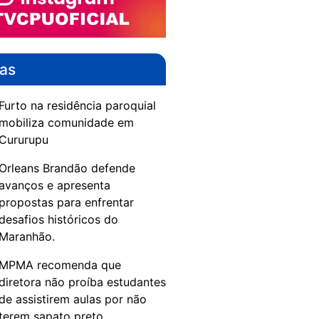
das
Furto na residência paroquial
mobiliza comunidade em
Cururupu
Orleans Brandão defende
avanços e apresenta
propostas para enfrentar
desafios históricos do
Maranhão.
MPMA recomenda que
diretora não proíba estudantes
de assistirem aulas por não
terem sapato preto.