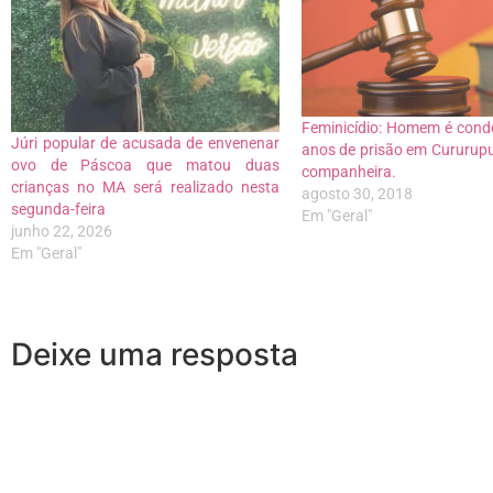
Feminicídio: Homem é cond
Júri popular de acusada de envenenar
anos de prisão em Cururup
ovo de Páscoa que matou duas
companheira.
crianças no MA será realizado nesta
agosto 30, 2018
segunda-feira
Em "Geral"
junho 22, 2026
Em "Geral"
Deixe uma resposta