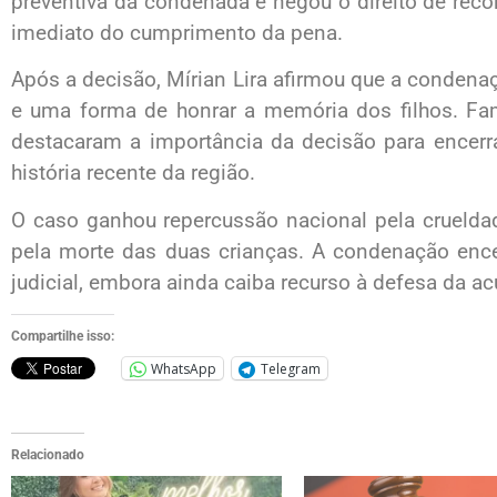
preventiva da condenada e negou o direito de recor
imediato do cumprimento da pena.
Após a decisão, Mírian Lira afirmou que a condena
e uma forma de honrar a memória dos filhos. Fa
destacaram a importância da decisão para encerr
história recente da região.
O caso ganhou repercussão nacional pela crueld
pela morte das duas crianças. A condenação enc
judicial, embora ainda caiba recurso à defesa da a
Compartilhe isso:
WhatsApp
Telegram
Relacionado