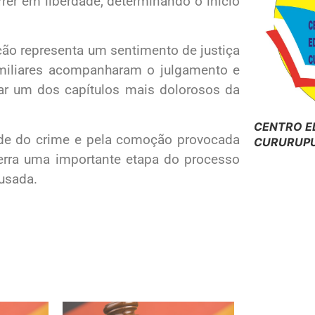
rer em liberdade, determinando o início
ção representa um sentimento de justiça
miliares acompanharam o julgamento e
ar um dos capítulos mais dolorosos da
CENTRO E
ade do crime e pela comoção provocada
CURURUPU
erra uma importante etapa do processo
cusada.