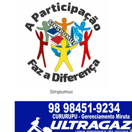
Sinspumuc