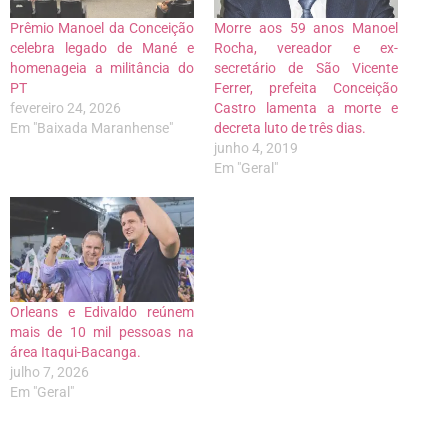
Prêmio Manoel da Conceição
Morre aos 59 anos Manoel
celebra legado de Mané e
Rocha, vereador e ex-
homenageia a militância do
secretário de São Vicente
PT
Ferrer, prefeita Conceição
fevereiro 24, 2026
Castro lamenta a morte e
Em "Baixada Maranhense"
decreta luto de três dias.
junho 4, 2019
Em "Geral"
Orleans e Edivaldo reúnem
mais de 10 mil pessoas na
área Itaqui-Bacanga.
julho 7, 2026
Em "Geral"