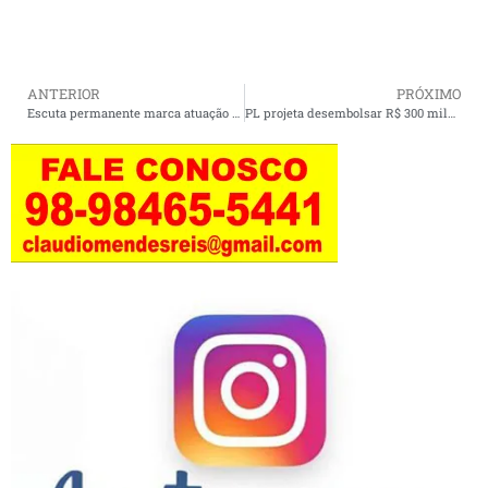
ANTERIOR
PRÓXIMO
Escuta permanente marca atuação de Orleans Brandão junto às mães atípicas no Maranhão.
PL projeta desembolsar R$ 300 milhões na pré-campanha e na campanha de Flávio Bolsonaro