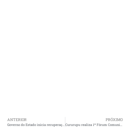
ANTERIOR
PRÓXIMO
Governo do Estado inicia recuperação da Rodovia Governador Antônio Dino (MA-006) em Cururupu.
Cururupu realiza 1º Fórum Comunitário do Selo Unicef Edição 2017–2020 nesta segunda-feira (30).