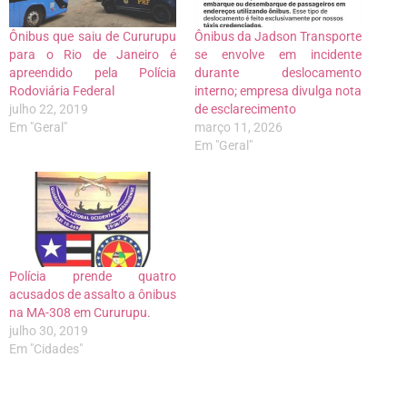
Ônibus que saiu de Cururupu
Ônibus da Jadson Transporte
para o Rio de Janeiro é
se envolve em incidente
apreendido pela Polícia
durante deslocamento
Rodoviária Federal
interno; empresa divulga nota
julho 22, 2019
de esclarecimento
Em "Geral"
março 11, 2026
Em "Geral"
Polícia prende quatro
acusados de assalto a ônibus
na MA-308 em Cururupu.
julho 30, 2019
Em "Cidades"