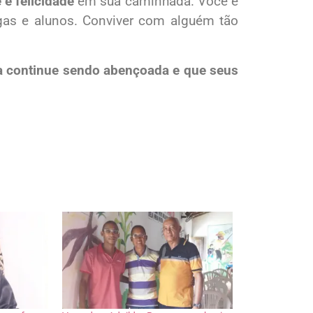
 e felicidade
em sua caminhada. Você é
gas e alunos. Conviver com alguém tão
da continue sendo abençoada e que seus