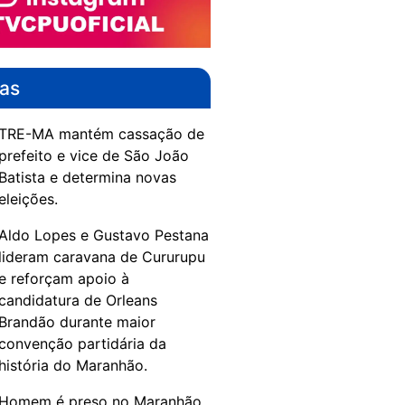
das
TRE-MA mantém cassação de
prefeito e vice de São João
Batista e determina novas
eleições.
Aldo Lopes e Gustavo Pestana
lideram caravana de Cururupu
e reforçam apoio à
candidatura de Orleans
Brandão durante maior
convenção partidária da
história do Maranhão.
Homem é preso no Maranhão